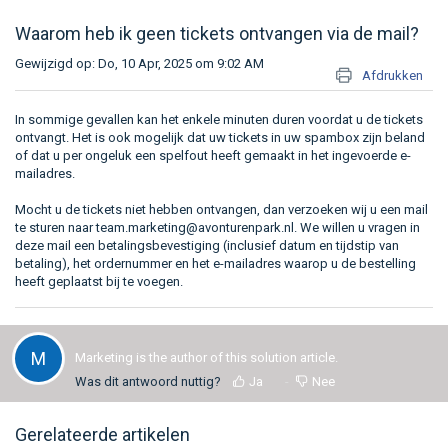
Waarom heb ik geen tickets ontvangen via de mail?
Gewijzigd op: Do, 10 Apr, 2025 om 9:02 AM
Afdrukken
In sommige gevallen kan het enkele minuten duren voordat u de tickets
ontvangt. Het is ook mogelijk dat uw tickets in uw spambox zijn beland
of dat u per ongeluk een spelfout heeft gemaakt in het ingevoerde e-
mailadres.
Mocht u de tickets niet hebben ontvangen, dan verzoeken wij u een mail
te sturen naar
team.marketing@avonturenpark.nl
. We willen u vragen in
deze mail een betalingsbevestiging (inclusief datum en tijdstip van
betaling), het ordernummer en het e-mailadres waarop u de bestelling
heeft geplaatst bij te voegen.
M
Marketing is the author of this solution article.
Was dit antwoord nuttig?
Ja
Nee
Gerelateerde artikelen