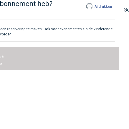
 abonnement heb?
Afdrukken
Ge
e een reservering te maken. Ook voor evenementen als de Zinderende
 worden.
le.
e